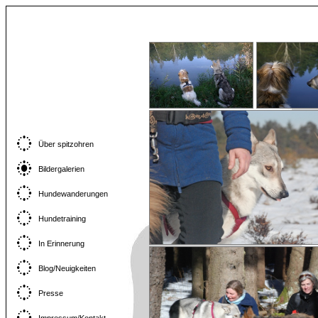
Über spitzohren
Bildergalerien
Hundewanderungen
Hundetraining
In Erinnerung
Blog/Neuigkeiten
Presse